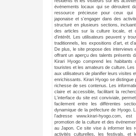
résidents et les visiteurs sur les activités
événements locaux qui se déroulent dan
ressource précieuse pour ceux qui s
japonaise et s'engager dans des activi
structuré en plusieurs sections, inclua
des articles sur la culture locale, et
d'intérêt. Les utilisateurs peuvent y trou
traditionnels, les expositions d'art, et d'
De plus, le site propose des interviews et
offrant un aperçu des talents présents d
Kirari Hyogo comprend les habitants d
touristes et les amateurs de culture. Les
aux utilisateurs de planifier leurs visites
enrichissants. Kirari Hyogo se distingue p
richesse de ses contenus. Les informat
claire et accessible, facilitant la reche
L'interface du site est conviviale, permet
facilement entre les différentes secti
dynamique de la préfecture de Hyogo. Le
l'adresse www.kirari-hyogo.com, es
promotion de la culture et des événemen
au Japon. Ce site vise à informer les ré
activités culturelles, les festivals, 