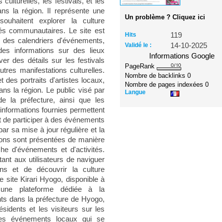
 culturelles, les festivals, et les
s la région. Il représente une
Un problème ? Cliquez ici
ouhaitent explorer la culture
tés communautaires. Le site est
Hits
119
nt des calendriers d'événements,
Validé le :
14-10-2025
 des informations sur des lieux
Informations Google
ver des détails sur les festivals
PageRank
autres manifestations culturelles.
Nombre de backlinks
0
 des portraits d'artistes locaux,
Nombre de pages indexées
0
ans la région. Le public visé par
Langue
e la préfecture, ainsi que les
 informations fournies permettent
 et de participer à des événements
ar sa mise à jour régulière et la
ions sont présentées de manière
rche d'événements et d'activités.
tant aux utilisateurs de naviguer
ons et de découvrir la culture
 site Kirari Hyogo, disponible à
t une plateforme dédiée à la
ts dans la préfecture de Hyogo,
sidents et les visiteurs sur les
et les événements locaux qui se