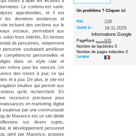
ui visent à aider les lecteurs à
omaines. Le contenu est varié,
Un problème ? Cliquez ici
alyses approfondies, et il est
er les dernières tendances et
Hits
228
site incluent des sections sur le
Validé le :
18-11-2025
éseaux sociaux, permettant aux
Informations Google
s selon leurs intérêts. En termes
PageRank
éventail de personnes, notamment
Nombre de backlinks
0
te personne souhaitant améliorer
Nombre de pages indexées
0
es compétences personnelles et
Langue
rédigés dans un style clair et
nsion même pour les novices. Un
équence des mises à jour, ce qui
tes et à jour. De plus, le site est
igation intuitive qui permet aux
contenu qu'ils recherchent. En
e ressource précieuse pour
naissances en marketing digital
ant soutenue par une communauté
Blog de Maxence est un site dédié
flexions sur divers sujets,
ital, le développement personnel
 blog, géré par Maxence, propose