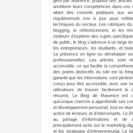
géré par Maxence, propose des articles q
améliorer leurs compétences dans ces d
allant des conseils pratiques aux an
régulièrement mis à jour pour reflét
techniques du secteur. Les rubriques du 
blogging, le référencement, et les r
visiteurs d'explorer des sujets spécifique
de public, le blog s'adresse à un large 
les entrepreneurs, les étudiants, et tou
sa présence en ligne ou développer s
professionnelles. Les articles sont 
accessible, ce qui facilite la compréhe
des points distinctifs du site est la fr
garantit que les informations sont pertinen
conçu pour être accessible, avec une nav
utilisateurs de trouver facilement le 
résumé, Le Blog de Maxence est un
quiconque cherche à approfondir ses con
et développement personnel, tout en ét
active de lecteurs et d'intervenants. Le 
au partage d'informations et de ré
principalement axés sur le marketing dig
et les stratégies d'entrepreneuriat. Le