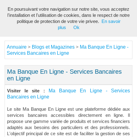
En poursuivant votre navigation sur notre site, vous acceptez
Toggl
l'installation et l'utilisation de cookies, dans le respect de notre
navig
politique de protection de votre vie privee.
En savoir
plus
Ok
Annuaire
Blogs et Magazines
Ma Banque En Ligne -
>
>
Services Bancaires en Ligne
Ma Banque En Ligne - Services Bancaires
en Ligne
Ma Banque En Ligne - Services
Visiter le site :
Bancaires en Ligne
Le site Ma Banque En Ligne est une plateforme dédiée aux
services bancaires accessibles directement en ligne. Il
propose une gamme variée de produits et services financiers
adaptés aux besoins des particuliers et des professionnels.
L'objectif principal de ce site est de faciliter la gestion de ses