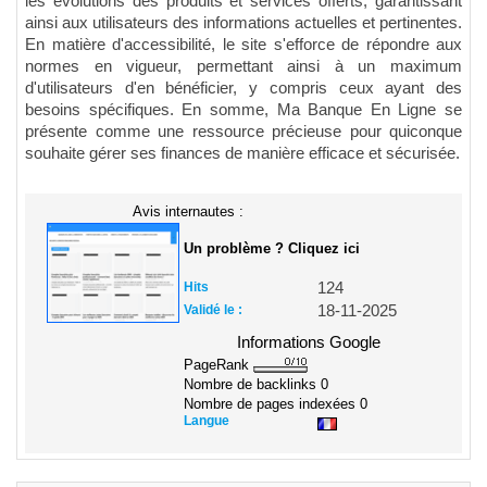
les évolutions des produits et services offerts, garantissant
ainsi aux utilisateurs des informations actuelles et pertinentes.
En matière d'accessibilité, le site s'efforce de répondre aux
normes en vigueur, permettant ainsi à un maximum
d'utilisateurs d'en bénéficier, y compris ceux ayant des
besoins spécifiques. En somme, Ma Banque En Ligne se
présente comme une ressource précieuse pour quiconque
souhaite gérer ses finances de manière efficace et sécurisée.
Avis internautes :
Un problème ? Cliquez ici
Hits
124
Validé le :
18-11-2025
Informations Google
PageRank
Nombre de backlinks
0
Nombre de pages indexées
0
Langue