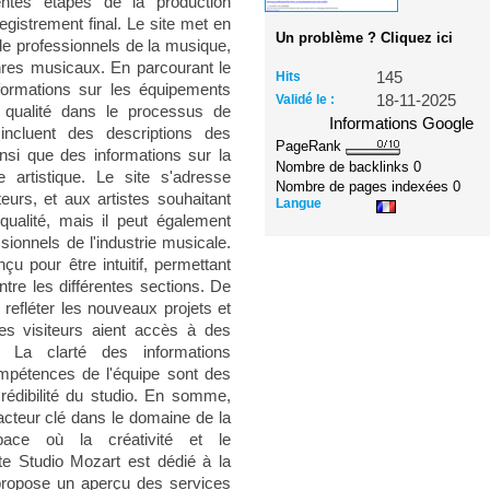
rentes étapes de la production
egistrement final. Le site met en
Un problème ? Cliquez ici
de professionnels de la musique,
genres musicaux. En parcourant le
Hits
145
formations sur les équipements
Validé le :
18-11-2025
e qualité dans le processus de
Informations Google
 incluent des descriptions des
PageRank
insi que des informations sur la
Nombre de backlinks
0
 artistique. Le site s'adresse
Nombre de pages indexées
0
urs, et aux artistes souhaitant
Langue
qualité, mais il peut également
sionnels de l'industrie musicale.
çu pour être intuitif, permettant
ntre les différentes sections. De
 refléter les nouveaux projets et
les visiteurs aient accès à des
s. La clarté des informations
mpétences de l'équipe sont des
 crédibilité du studio. En somme,
cteur clé dans le domaine de la
pace où la créativité et le
te Studio Mozart est dédié à la
l propose un aperçu des services